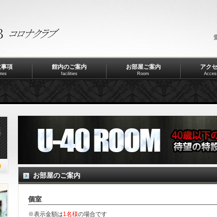
意事項
館内のご案内
お部屋ご案内
アク
tes
facilities
Room
Acces
お部屋のご案内
個室
※表示金額は
1名様
の場合です